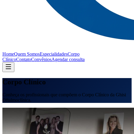
Home
Quem Somos
Especialidades
Corpo
Clínico
Contato
Convênios
Agendar consulta
Corpo Clínico
Conheça os profissionais que compõem o Corpo Clínico da Ghisi
Oftalmoclínica.